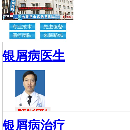
银屑病医生
杜福龙
银屑病治疗
杜福龙，主任
医师，银屑病资深