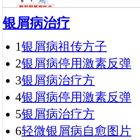
杜福龙
银屑病治疗
杜福龙，主任
医师，银屑病资深
专家。一九七六年
毕业于…
[详细]
1
银屑病祖传方子
2
银屑病停用激素反弹
3
银屑病治疗方
4
银屑病停用激素反弹
5
银屑病治疗方
6
轻微银屑病自愈图片