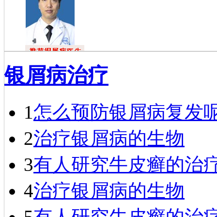
杜福龙
银屑病治疗
杜福龙，主任
医师，银屑病资深
专家。一九七六年
毕业于…
[详细]
1
怎么预防银屑病复发
2
治疗银屑病的生物
3
有人研究牛皮癣的治
4
治疗银屑病的生物
5
有人研究牛皮癣的治