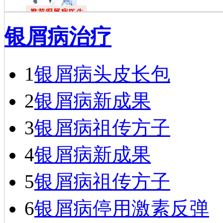
杜福龙
银屑病治疗
杜福龙，主任
医师，银屑病资深
专家。一九七六年
毕业于…
[详细]
1
银屑病头皮长包
2
银屑病新成果
3
银屑病祖传方子
4
银屑病新成果
5
银屑病祖传方子
6
银屑病停用激素反弹