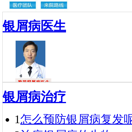
银屑病医生
杜福龙
银屑病治疗
杜福龙，主任
医师，银屑病资深
专家。一九七六年
毕业于…
[详细]
1
怎么预防银屑病复发