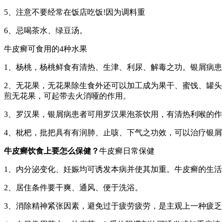
5、注意不要经常在饭店吃饭!因为调料重
6、忌喝茶水、绿豆汤。
牛皮癣可食用的4种水果
1、杨桃，杨桃鲜食有清热、生津、利尿、解毒之功。银屑病
2、无花果，无花果除生食外还可以加工成为果干、蜜饯、罐
煎无花果，可起带去火消哑的作用。
3、罗汉果，银屑病患者可用罗汉果泡茶饮用，有清热利喉的
4、枇杷，批把具有有润肺、止咳、下气之功效，可以治疗银
牛皮癣饮食上要怎么保健？
牛皮癣日常保健
1、内分泌变化、妊娠均可诱发本病并使其加重。牛皮癣的生
2、居住条件要干爽、通风、便于洗浴。
3、消除精神紧张因素，避免过于疲劳疲劳，是主观上一种疲