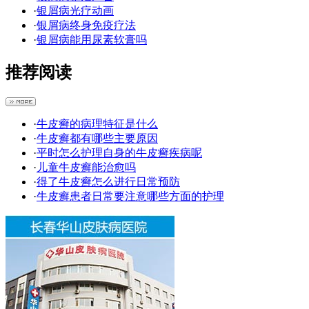
·
银屑病光疗动画
·
银屑病终身免疫疗法
·
银屑病能用尿素软膏吗
推荐阅读
·
牛皮癣的病理特征是什么
·
牛皮癣都有哪些主要原因
·
平时怎么护理自身的牛皮癣疾病呢
·
儿童牛皮癣能治愈吗
·
得了牛皮癣怎么进行日常预防
·
牛皮癣患者日常要注意哪些方面的护理