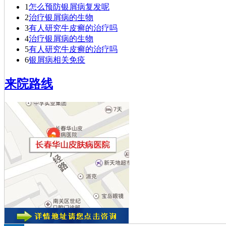
1
怎么预防银屑病复发呢
专家。一九七六年
2
治疗银屑病的生物
毕业于…
[详细]
3
有人研究牛皮癣的治疗吗
4
治疗银屑病的生物
5
有人研究牛皮癣的治疗吗
6
银屑病相关免疫
来院路线