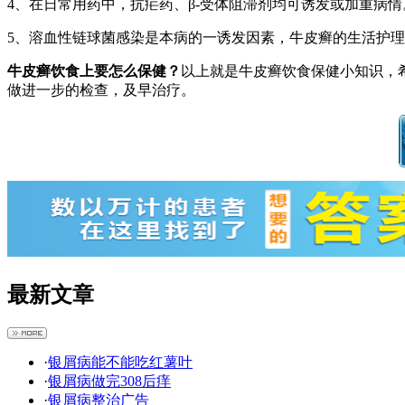
4、在日常用药中，抗疟药、β-受体阻滞剂均可诱发或加重病情
5、溶血性链球菌感染是本病的一诱发因素，牛皮癣的生活护
牛皮癣饮食上要怎么保健？
以上就是牛皮癣饮食保健小知识，
做进一步的检查，及早治疗。
最新文章
·
银屑病能不能吃红薯叶
·
银屑病做完308后痒
·
银屑病整治广告