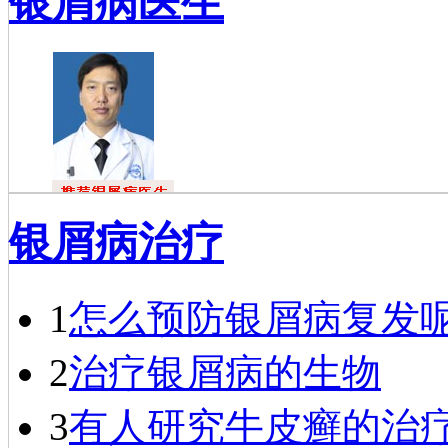
银屑病医生
杜福龙
银屑病治疗
杜福龙，主任
医师，银屑病资深
专家。一九七六年
毕业于…
[详细]
1
怎么预防银屑病复发
2
治疗银屑病的生物
3
有人研究牛皮癣的治